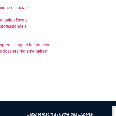
mique et sociale
ntation fiscale
 professionnels
’apprentissage et la formation
les dossiers règlementaires
Cabinet inscrit à l'Ordre des Experts-